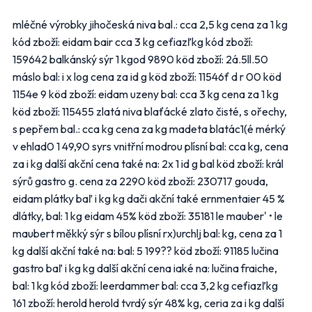
mléčné výrobky jihočeská niva bal.: cca 2,5 kg cena za 1 kg
Další obchody podle kategorií
kód zboží: eidam bair cca 3 kg ceťiazľkg kód zboží:
Bydlení, zahrada
Drogerie, kosmetika
159642 balkánský sýr 1 kgod 9890 köd zboží: 2á.5ll.50
Elektro
Nábytek
máslo bal: i x log cena za id g köd zboží: 11546ť d r 00 köd
1154e 9 köd zboží: eidam uzeny bal: cca 3 kg cena za 1 kg
Oblečení
Obuv
köd zboží: 115455 zlatá niva blaťácké zlato čisté, s ořechy,
Sport
Pro děti, hračky
s pepřem bal.: cca kg cena za kg madeta blatác1(é mérký
Lékárny
Auto moto
v ehlad0 1 49,90 syrs vnitřní modrou plísní bal: cca kg, cena
Ostatní supermarkety
za i kg další akční cena také na: 2x 1 id g bal köd zboží: král
sýrů gastro g. cena za 2290 köd zboží: 230717 gouda,
Přihlásit k odběru
eidam plátky baľ i kg kg dači akční také ernmentaier 45 %
dlátky, bal: 1 kg eidam 45% köd zboží: 35181 le mauber' • le
maubert měkký sýr s bílou plísní rx)urchlj bal: kg, cena za 1
kg další akční také na: bal: 5 199?? köd zboží: 91185 lučina
gastro baľ i kg kg další akční cena iaké na: lučina fraiche,
bal: 1 kg kód zboží: leerdammer bal: cca 3,2 kg ceťiazľkg
161 zboží: herold herold tvrdý sýr 48% kg, ceria za i kg další