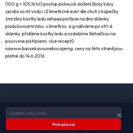
(100 g = 105,16 kč) postup pickw,ick složení lžicky kávy
jacobs so ml vody i /2 limetkcné eukr dle chuti z kopečky
zmrzliny kostky ledu iiehaaa pistácie na dno sklenky
pisiácíovouirnrziinu. v limetkou. a g naliváme po stŕr.é
sklenky. přidáme kostky ledu a ozdobíme šlehačkou na
posvvxne pistáciemi. více receptů
nawww.bavsekavounebocajemg. ceny na této stranějsou
platné do 14.6.2016.
Domů
Ochrana údajů
Kontakt
Spravovat odběr newsletteru
close
Pokračovat
© 2026
www.akcniletaky.com