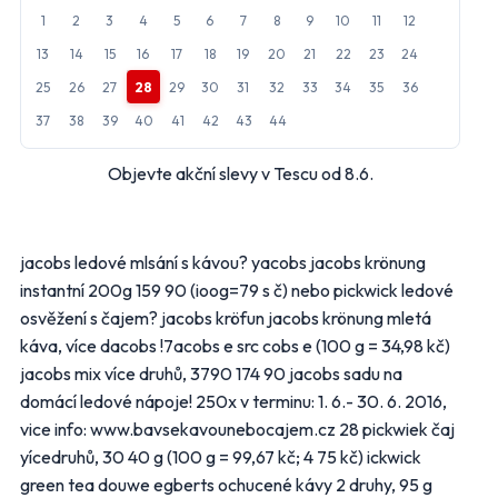
Makro
Norma
1
2
3
4
5
6
7
8
9
10
11
12
13
14
15
16
17
18
19
20
21
22
23
24
Penny Market
Tesco
25
26
27
28
29
30
31
32
33
34
35
36
Další obchody podle kategorií
37
38
39
40
41
42
43
44
Bydlení, zahrada
Drogerie, kosmetika
Objevte akční slevy v Tescu od 8.6.
Elektro
Nábytek
Oblečení
Obuv
Sport
Pro děti, hračky
jacobs ledové mlsání s kávou? yacobs jacobs krönung
Lékárny
Auto moto
instantní 200g 159 90 (ioog=79 s č) nebo pickwick ledové
Ostatní supermarkety
osvěžení s čajem? jacobs kröfun jacobs krönung mletá
káva, více dacobs !7acobs e src cobs e (100 g = 34,98 kč)
jacobs mix více druhů, 3790 174 90 jacobs sadu na
Přihlásit k odběru
domácí ledové nápoje! 250x v terminu: 1. 6.- 30. 6. 2016,
vice info: www.bavsekavounebocajem.cz 28 pickwiek čaj
yícedruhů, 30 40 g (100 g = 99,67 kč; 4 75 kč) ickwick
green tea douwe egberts ochucené kávy 2 druhy, 95 g