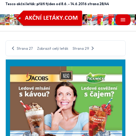
Tesco akční leták: příští týden od 8.6. - 14.6.2016 strana 28/44
menu
chevron_left
chevron_right
Strana 27
Zobrazit celý leták
Strana 29