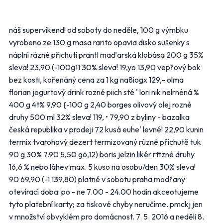
Penny Market
Tesco
náš supervíkend! od soboty do neděle, 100 g výmbku
Další obchody podle kategorií
vyrobeno ze 130 g masa rarito opavia disko sušenky s
náplní rázné přichuti prantl maďarská klobása 200 g 35%
Bydlení, zahrada
Drogerie, kosmetika
sleva! 23,90 (-100g11 30% sleva! 19,yo 13,90 vepřový bok
Elektro
Nábytek
bez kosti, kořenáný cena za 1 kg na8iogx 129,- olma
Oblečení
Obuv
florian jogurtový drink rozné piich sté ' lori nik nelrnéná %
Sport
Pro děti, hračky
400 g 4t% 9,90 {-100 g 2,40 borges olivový olej rozné
Lékárny
Auto moto
druhy 500 ml 32% sleva! 119, • 79,90 z byliny - bazalka
Ostatní supermarkety
česká republika v prodeji 72 kusá euhe' levné! 22,90 kunin
termix tvarohový dezert termizovaný rúzné příchutě tuk
90 g 30% 7.90 5,50 g6,12) boris jelzin likér rttzné druhy
Přihlásit k odběru
16,6 % nebo láhev max. 5 kuso na osobu/den 30% sleva!
90 69,90 (-1 139,80) platné v sobotu praha modřany
otevírací doba: po - ne 7.00 - 24.00 hodin akceotujeme
tyto platební karty; za tiskové chyby neručíme. pmckj jen
v množství obvyklém pro domácnost. 7. 5. 2016 a neděli 8.