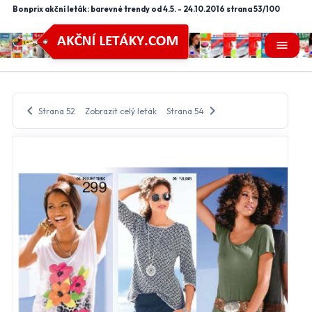
Bonprix akční leták: barevné trendy od 4.5. - 24.10.2016 strana 53/100
menu
chevron_left
chevron_right
Strana 52
Zobrazit celý leták
Strana 54
close
Nastavení odběru letáků
mail_outline