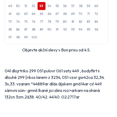
Bydlení, zahrada
Drogerie, kosmetika
49
50
51
52
53
54
55
56
57
58
59
60
Elektro
Nábytek
61
62
63
64
65
66
67
68
69
70
71
72
Oblečení
Obuv
73
74
75
76
77
78
79
80
81
82
83
84
Sport
Pro děti, hračky
85
86
87
88
89
90
91
92
93
94
95
96
Lékárny
Auto moto
97
98
99
100
Ostatní supermarkety
Objevte akční slevy v Bon prixu od 4.5.
Přihlásit k odběru
041 dlojrtriko 299 051 pulovr 061 saty 449 , bodyflirt ii
dlouhé 299 [rikos lanem z 3234, 051 vzor gw42ca 32,34.
3s,33. vzaram *44889ar dilás áljskem gm614ar cs! 449
sámvni süin- gmně lkané jici sliins roz>arkam na slraná
132cn 3zm.2á38. 40/42. 44'40. 02:2717ar