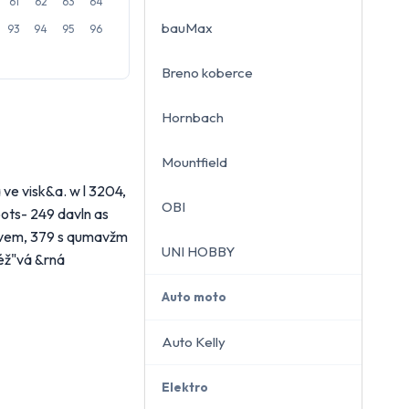
61
62
63
64
bauMax
93
94
95
96
Breno koberce
close
Hornbach
Mountfield
 ve visk&a. w l 3204,
OBI
ots- 249 davln as
kavem, 379 s qumavžm
UNI HOBBY
léž"vá &rná
Auto moto
Auto Kelly
Elektro