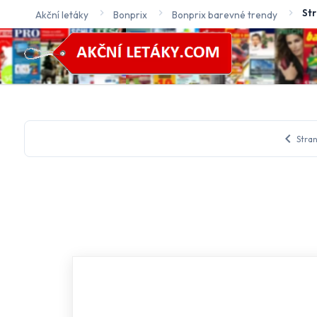
St
Akční letáky
Bonprix
Bonprix barevné trendy
chevron_left
Stran