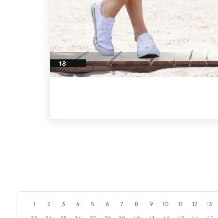
1
2
3
4
5
6
7
8
9
10
11
12
13