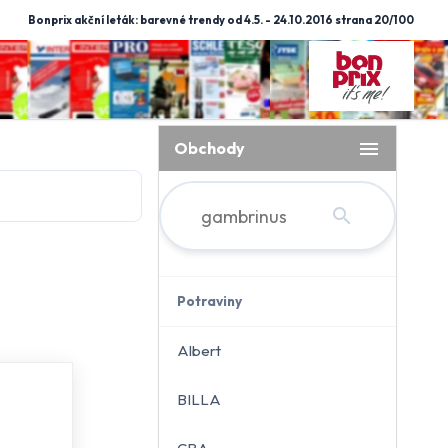
Bonprix akční leták: barevné trendy od 4.5. - 24.10.2016 strana 20/100
menu
Obchody
search
Potraviny
Albert
BILLA