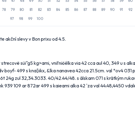
46
47
48
49
50
51
52
53
54
55
56
57
58
59
60
78
79
80
81
82
83
84
85
86
87
88
89
90
91
92
97
98
99
100
stavení odběru letáků
e akční slevy v Bon prixu od 4.5.
 obchody, jejichž letáky chcete dostávat do e-mailu.
 hypermarkety a supermarkety
strecovë süi"g5 kg>ami, vniľniöélka via 42 cca aul 40, 349 u s alka
boyf- 499 s kna[iikx, &lka nanavea 42cca 21.5cm. val *ov4 031 p
ert
BILLA
CBA
COOP
n 06t 24g zul 32,34.3033. 40/42.44/48. s álskam 071 s krátkým ru
'ink 939 109 ar 872ar 499 s kaieami alka 42 'za val 44.48,4450 vda
OP
Globus
Kaufland
Lidl
kro
Norma
Penny Market
Tesco
obchody podle kategorií
ní, zahrada
Drogerie, kosmetika
Elektro
tek
Oblečení
Obuv