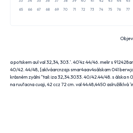
33
34
35
36
37
38
39
40
41
42
43
44
45
65
66
67
68
69
70
71
72
73
74
75
76
77
Na
mail_outline
Objevt
Vyberte
Hlavní
a potskem aul val 32,34, 303.'. 40'4z 44/46. melir s 912428ar 
40/42. 44/48, [aklváarcnzajs smar4aav4sálskam 041 berwjdv 
Alb
krásném zyálni "tail: iza 32,34.3033. 40/42.44/48. s álska 
na ruuľacna cuaji, 42 ccz 72 cm. val 44.48,4450 aslružilklvá 
FL
Ma
Další 
Bydle
Náby