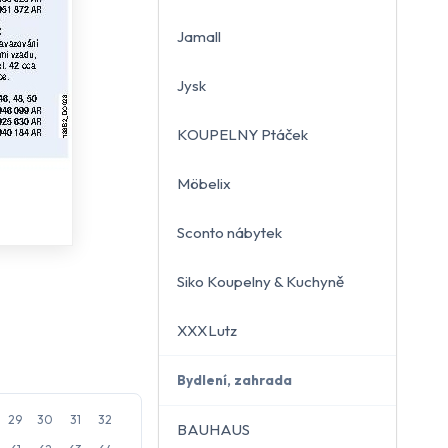
Jamall
Jysk
KOUPELNY Ptáček
Möbelix
Sconto nábytek
Siko Koupelny & Kuchyně
XXXLutz
Bydlení, zahrada
29
30
31
32
BAUHAUS