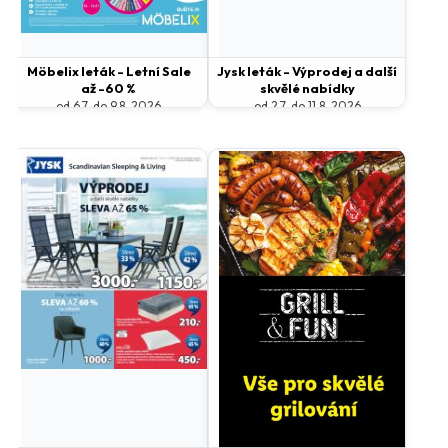
Möbelix leták - Letní Sale
Jysk leták - Výprodej a další
až -60 %
skvělé nabídky
od 6.7. do 9.8. 2026
od 2.7. do 11.8. 2026