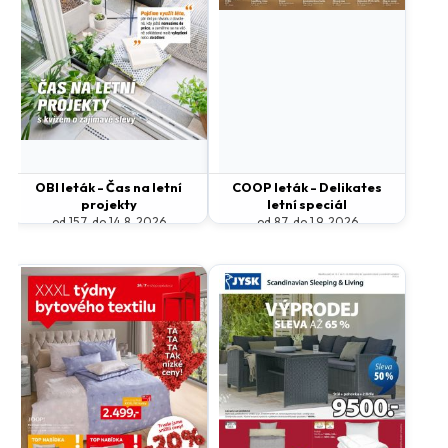
OBI leták - Čas na letní
COOP leták - Delikates
projekty
letní speciál
od 15.7. do 14.8. 2026
od 8.7. do 1.9. 2026