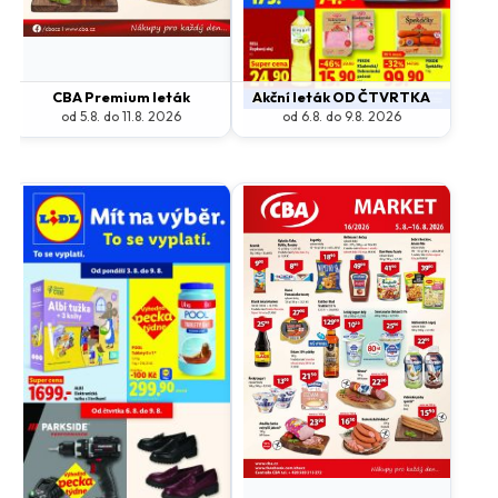
Oblečení
Obuv
Sport
Pro děti, hračky
Lékárny
Auto moto
CBA Premium leták
Akční leták OD ČTVRTKA
Ostatní supermarkety
od 5.8. do 11.8. 2026
od 6.8. do 9.8. 2026
Přihlásit k odběru