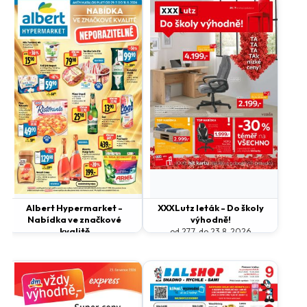
Albert Hypermarket -
XXXLutz leták - Do školy
Nabídka ve značkové
výhodně!
kvalitě
od 27.7. do 23.8. 2026
od 29.7. do 11.8. 2026