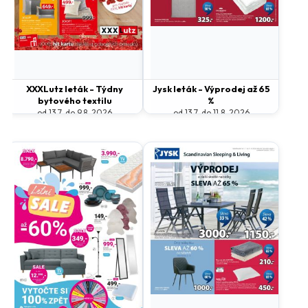
XXXLutz leták - Týdny
Jysk leták - Výprodej až 65
bytového textilu
%
od 13.7. do 9.8. 2026
od 13.7. do 11.8. 2026