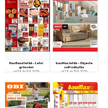
Kaufland leták - Letní
bauMax leták - Objevte
grilování
svět nábytku
od 5.8. do 11.8. 2026
od 1.8. do 31.8. 2026