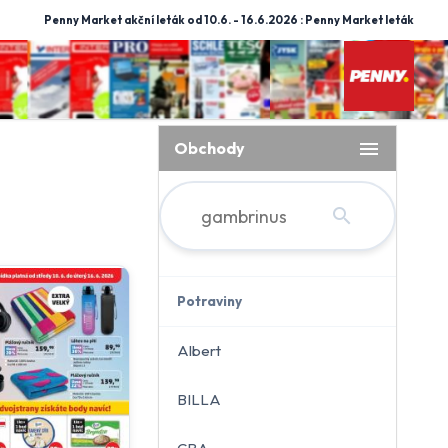
Penny Market akční leták od 10.6. - 16.6.2026 : Penny Market leták
menu
Obchody
search
Potraviny
Albert
BILLA