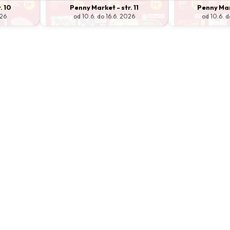
. 10
Penny Market - str. 11
Penny Mark
026
od 10.6. do 16.6. 2026
od 10.6. d