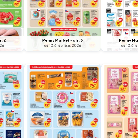
. 2
Penny Market - str. 3
Penny Mar
026
od 10.6. do 16.6. 2026
od 10.6. d