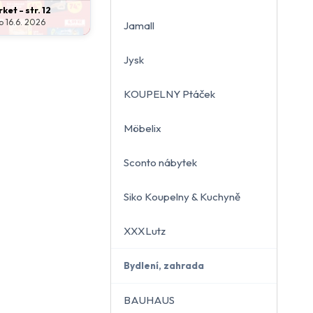
et - str. 12
o 16.6. 2026
Jamall
Jysk
KOUPELNY Ptáček
Möbelix
Sconto nábytek
Siko Koupelny & Kuchyně
XXXLutz
Bydlení, zahrada
BAUHAUS