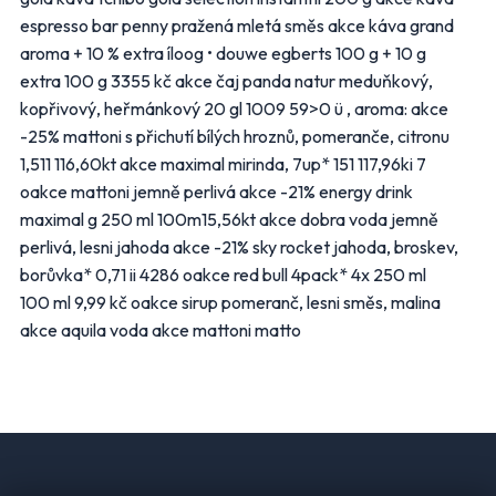
Elektro
Nábytek
espresso bar penny pražená mletá směs akce káva grand
Oblečení
Obuv
aroma + 10 % extra íloog • douwe egberts 100 g + 10 g
Sport
Pro děti, hračky
extra 100 g 3355 kč akce čaj panda natur meduňkový,
Lékárny
Auto moto
kopřivový, heřmánkový 20 gl 1009 59>0 ü , aroma: akce
Ostatní supermarkety
-25% mattoni s přichutí bílých hroznů, pomeranče, citronu
1,511 116,60kt akce maximal mirinda, 7up* 151 117,96ki 7
oakce mattoni jemně perlivá akce -21% energy drink
Přihlásit k odběru
maximal g 250 ml 100m15,56kt akce dobra voda jemně
perlivá, lesni jahoda akce -21% sky rocket jahoda, broskev,
borůvka* 0,71 ii 4286 oakce red bull 4pack* 4x 250 ml
100 ml 9,99 kč oakce sirup pomeranč, lesni směs, malina
akce aquila voda akce mattoni matto