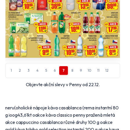
mailu.
Hlavní hypermarkety a supermarkety
Albert
BILLA
CBA
COOP
FLOP
Globus
Kaufland
Lidl
1
2
3
4
5
6
7
8
9
10
11
12
Objevte akční slevy v Penny od 22.12.
Makro
Norma
Penny Market
Tesco
neru(oholické nápoje káva casablanca (rema instantní 80
Další obchody podle kategorií
g ioog43,61kt oakce káva classico penny pražená mletá
akce cappuccino casablanca různé druhy 100 g oakce
Bydlení, zahrada
Drogerie, kosmetika
gold káva tchibo gold selection instantní 200 g akce kava