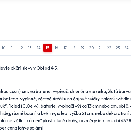
stavení odběru letáků
 obchody, jejichž letáky chcete dostávat do e-mailu.
10
11
12
13
14
15
16
17
18
19
20
21
22
23
24
 hypermarkety a supermarkety
evte akční slevy v Obi od 4.5.
ert
BILLA
CBA
COOP
OP
Globus
Kaufland
Lidl
zaikou cca ii) cm. na baterie, vypínač. skleněná mozaika, žlutá barva
kro
Norma
Penny Market
Tesco
na baterie. vypínač, včetně držáku na čajové svíčky, solární svítidlo 
k”. 1x led {0,0e w). baterie, vypínači výška 13 cm nebo cm. obi č. 
obchody podle kategorií
hidej, různé baanŕ a květiny, ix leo, výška 21 cm. nebo dekorativní o
solárni světlo „kámen" plast. rtuné druhy, rozměry: ie x cm. obi 4828
ní, zahrada
Drogerie, kosmetika
Elektro
uper cena lahve solámí
tek
Oblečení
Obuv