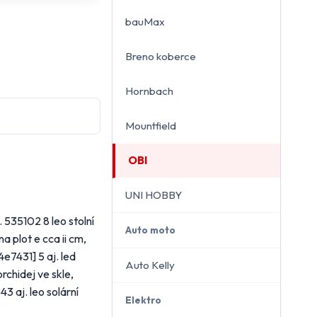
bauMax
Breno koberce
close
Hornbach
Mountfield
OBI
UNI HOBBY
. 535102 8 leo stolní
Auto moto
na plot e cca ii cm,
4e7431] 5 aj. led
Auto Kelly
rchidej ve skle,
43 aj. leo solární
Elektro