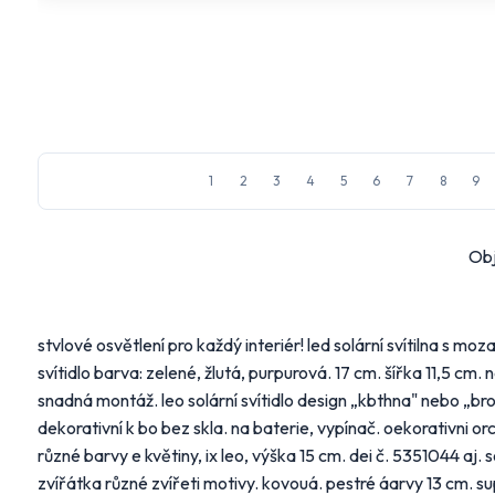
Na
mail_outline
Vyberte
1
2
3
4
5
6
7
8
9
Hlavní
Obj
Alb
FL
stvlové osvětlení pro každý interiér! led solární svítilna s mo
Ma
svítidlo barva: zelené, žlutá, purpurová. 17 cm. šířka 11,5 cm. 
snadná montáž. leo solární svítidlo design „kbthna" nebo „brou
Další 
dekorativní k bo bez skla. na baterie, vypínač. oekorativni orc
různé barvy e květiny, ix leo, výška 15 cm. dei č. 5351044 aj. 
Bydle
zvířátka různé zvířeti motivy. kovouá. pestré áarvy 13 cm. s
Náby