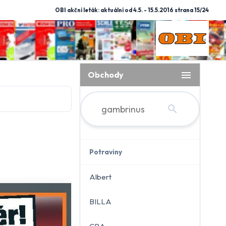
OBI akční leták: aktuální od 4.5. - 15.5.2016 strana 15/24
menu
Obchody
search
Potraviny
Albert
BILLA