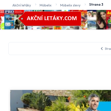
Strana 3
Akční letáky
Möbelix
Möbelix slevy
chevron_left
Stra