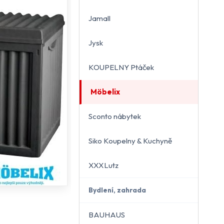
Jamall
Jysk
KOUPELNY Ptáček
Möbelix
Sconto nábytek
Siko Koupelny & Kuchyně
XXXLutz
Bydlení, zahrada
BAUHAUS