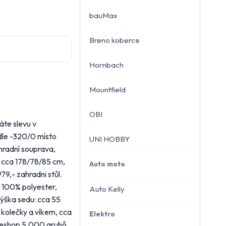
bauMax
Breno koberce
close
Hornbach
Mountfield
OBI
áte slevu v
idle -320/0 místo
UNI HOBBY
ahradní souprava,
t: cca 178/78/85 cm,
Auto moto
79,- zahradni stůl.
: 100% polyester,
Auto Kelly
ýška sedu: cca 55
 kolečky a víkem, cca
Elektro
ineshop 5.000 aruhô