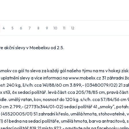
4
5
6
7
8
9
10
11
12
stavení odběru letáků
 obchody, jejichž letáky chcete dostávat do e-mailu.
e akční slevy v Moebelixu od 2.5.
 hypermarkety a supermarkety
ert
BILLA
CBA
COOP
„smokv co gól to sleva za každý gól našeho týmu na ms v hokeji získ
 uplatnění slevy a více informaci na www.mobelix.cz 31 záhradni ž
OP
Globus
Kaufland
Lidl
osnost: 240 kg, š/v/h: cca 141/88/60 cm 3.899,- (03480079/02) 21 z
,lx stůl, 6x sedací polštář. levá část: cca 205/78/85 cm, pravá čás
kro
Norma
Penny Market
Tesco
le. umělý ratan, kov, nosnost do 120 kg. s/v/h. cca 57/84/56 cm 9
80 cm 2.799,- (27731x344/01-02) sedací polštář 41 „smoky", potah
obchody podle kategorií
 (45520005/01) 51 zahradní křeslo, umělá hmota, stohovatelné, v
ní, zahrada
Drogerie, kosmetika
Elektro
 61 bedna na sedací polštáře, umělá hmota, barva antracitová, s
tek
Oblečení
Obuv
sedací polštář 819,21 místo 972,- navitivte nás na facebooku onl