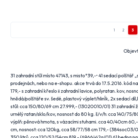
1
2
3
Na
mail_outline
Vyberte
Objevt
Hlavní
Alb
31 zahradní stůl místo 47143, s misto*39,-• 41 sedací polštář 
prodejnách, nebo na e-shopu. akce trvá do 17.5.2016. kód na
FL
179,- s zahradní křeslo ii zahradní lavice, polyratan. kov, n
hnědá/polštáře sv. šedé, plastový výplet/hlinĺk, 2x sedací díl
Ma
stůl: cca 150/80/69 cm 27.999,- (13020010/01) 31 zahradní žid
urnélý ratan/sklo/kov, nosnost do 80 kg. š/v/h: cca 140/75/
Další 
výplň: pěnová hmota, s vázacími stuhami. cca 40/40cm 60,-
Bydle
cm, nosnost: cca 120kg, cca 58/77/58 cm 179,- (384soc03/01)
Náby
350 litrů, cca 120/52/54cm 819,- (6966üö2g/01) 61 bedna na 