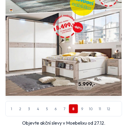
Albert
BILLA
CBA
COOP
FLOP
Globus
Kaufland
Lidl
Makro
Norma
Penny Market
Tesco
Další obchody podle kategorií
Bydlení, zahrada
Drogerie, kosmetika
Elektro
Nábytek
1
2
3
4
5
6
7
8
9
10
11
12
Oblečení
Obuv
Sport
Pro děti, hračky
Objevte akční slevy v Moebelixu od 27.12.
Lékárny
Auto moto