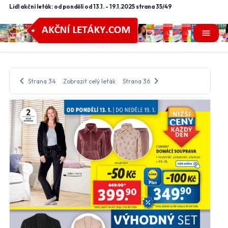
Lidl akční leták: od pondělí od 13.1. - 19.1.2025 strana 35/49
menu
chevron_left
chevron_right
Strana 34
Zobrazit celý leták
Strana 36