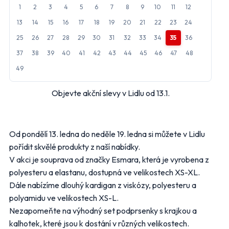
1
2
3
4
5
6
7
8
9
10
11
12
Penny Market
Tesco
13
14
15
16
17
18
19
20
21
22
23
24
Další obchody podle kategorií
25
26
27
28
29
30
31
32
33
34
35
36
37
38
39
40
41
42
43
44
45
46
47
48
Bydlení, zahrada
Drogerie, kosmetika
Elektro
Nábytek
49
Oblečení
Obuv
Objevte akční slevy v Lidlu od 13.1.
Sport
Pro děti, hračky
Lékárny
Auto moto
Ostatní supermarkety
Od pondělí 13. ledna do neděle 19. ledna si můžete v Lidlu
pořídit skvělé produkty z naší nabídky.
Přihlásit k odběru
V akci je souprava od značky Esmara, která je vyrobena z
polyesteru a elastanu, dostupná ve velikostech XS-XL.
Dále nabízíme dlouhý kardigan z viskózy, polyesteru a
polyamidu ve velikostech XS-L.
Nezapomeňte na výhodný set podprsenky s krajkou a
kalhotek, které jsou k dostání v různých velikostech.