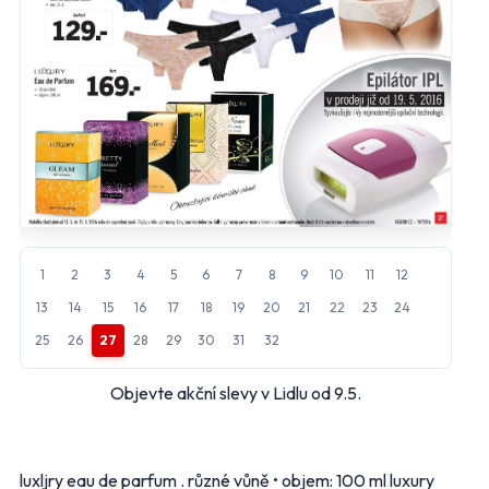
Nastavení odběru letáků
mail_outline
Vyberte obchody, jejichž letáky chcete dostávat do e-
mailu.
Hlavní hypermarkety a supermarkety
Albert
BILLA
CBA
COOP
FLOP
Globus
1
2
3
4
5
6
7
8
9
10
11
12
13
14
15
16
17
18
19
20
21
22
23
24
Kaufland
Lidl
25
26
27
28
29
30
31
32
Makro
Norma
Objevte akční slevy v Lidlu od 9.5.
Penny Market
Tesco
Další obchody podle kategorií
luxljry eau de parfum . různé vůně • objem: 100 ml luxury