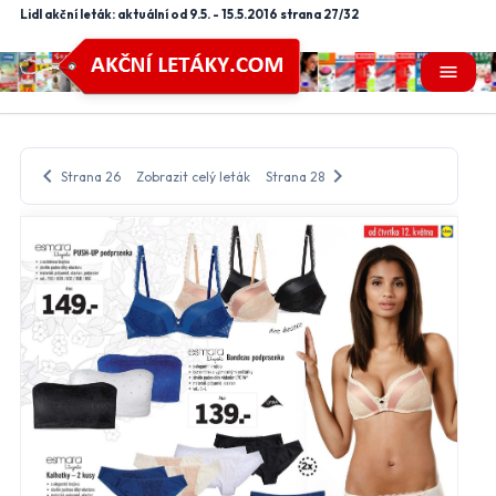
Lidl akční leták: aktuální od 9.5. - 15.5.2016 strana 27/32
menu
chevron_left
chevron_right
Strana 26
Zobrazit celý leták
Strana 28
close