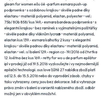
gleam for women eôu óé -parfum esmara push-up
Bydlení, zahrada
Drogerie, kosmetika
podprsenka • s ozdobnou krajkou • skvěle padne díky
Elektro
Nábytek
elastanu • materiál: polyamid, elastan, polyester • vel.:
Oblečení
Obuv
75b/ 80b 858/ kus 149,- esmara bandeau podprsenka • s
Sport
Pro děti, hračky
elegantní krajkou • bez ramínek s vyjímatelnými polštářky
Lékárny
Auto moto
• skvěle padne díky vláknům lycra@ • materiál: polyamid,
Ostatní supermarkety
elastan kus 139.- esrnara kalhotky 2 kusy • s elegantní
krajkou • skvěle padnou díky elastanu • materiál: polyamid,
elastan • vel.: s l balení 129.- region cz- 19/2016 od čtvrtka
Přihlásit k odběru
12. května áez kus 169.- retty for wo u de parfum epilátor
ipl v prodeji již od 19.5.2016 vyzkoušejte i vy nejmodernější
epilační technologii. ous love l)ůltě 27 nabídka zboží platí
od 12.5. do 15.5.2016 nebo do vyprodání zásob. chyby v
tisku vyhrazeny. ceny jsou bez dekorace. lidl si vyhrazuje
právo změn v balení a variantě nabízeného zboží. odběr
možný jen v obvyklém množství.