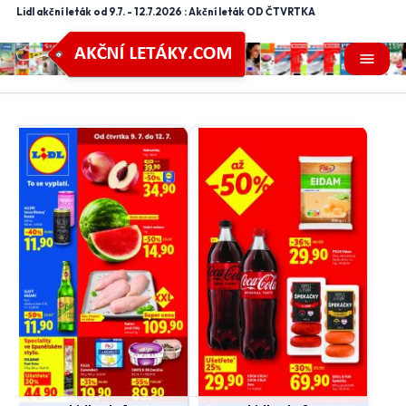
Lidl akční leták od 9.7. - 12.7.2026 : Akční leták OD ČTVRTKA
menu