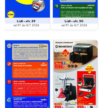
Makro
Norma
Penny Market
Tesco
Lidl - str. 29
Lidl - str. 30
od 9.7. do 12.7. 2026
od 9.7. do 12.7. 2026
Další obchody podle kategorií
Bydlení, zahrada
Drogerie, kosmetika
Elektro
Nábytek
Oblečení
Obuv
Sport
Pro děti, hračky
Lékárny
Auto moto
Ostatní supermarkety
Přihlásit k odběru