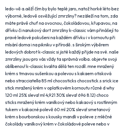
Makro
Norma
ledo-vě a.aěžĺ čím by bylo teplé jaro, natož horké léto bez
výborné, ledově osvěžující zmrzliny? nezáleží na tom, zda
Penny Market
Tesco
máte právě chuť na ovocnou, čokoládovou, křupavou, na
Další obchody podle kategorií
dřívku či nanukový dort zmrzliny k-classic vám přinášejí to
pravé ledové pokušeni na každém dřívku i v kornoutu při
Bydlení, zahrada
Drogerie, kosmetika
mlsání doma i na pikniku v přírodě. s širokým výběrem
Elektro
Nábytek
ledových dobrot k-classic si jisté každý přijde na své. naše
Oblečení
Obuv
zmrzliny jsou pro vás vždy ta správná volba. objevte svoji
Sport
Pro děti, hračky
oblíbenou! k-classic kvalita dělá ten rozdíl. mne mražený
Lékárny
Auto moto
krém s tmavou sušenkou a polevou s kakaem otisková
Ostatní supermarkety
nebo stracciatella 85 ml chocosticks chocostick.s srick ice
stick mražený krém v oplatkovém kornoutu různé d why
120 ml 25% sleva! ml 4,921 30% sleva! 69ö 8.12) choco
Přihlásit k odběru
sticks mražený krém vanilkový nebo kakaový s rostlinným
tukem v kakacné polevě 60 ml 20% sleva! smetanový
krém s bourbonskou s kousky mandli v poleve z mléčné
čokolády vanilkový krém v čokoládové poleve nebo v