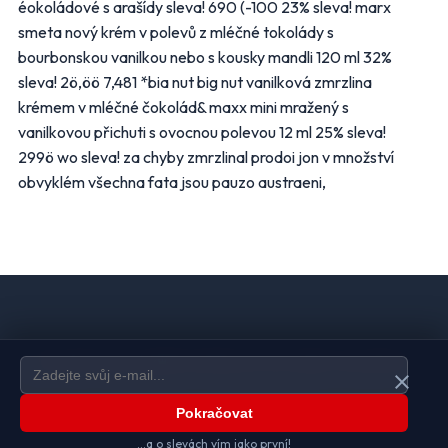
éokoládové s arašídy sleva! 690 (-100 23% sleva! marx
smeta nový krém v polevů z mléčné tokolády s
bourbonskou vanilkou nebo s kousky mandli 120 ml 32%
sleva! 2ö,öö 7,481 *bia nut big nut vanilková zmrzlina
krémem v mléčné čokolád& maxx mini mražený s
vanilkovou přichuti s ovocnou polevou 12 ml 25% sleva!
299ö wo sleva! za chyby zmrzlinal prodoi jon v množství
obvyklém všechna fata jsou pauzo austraeni,
Domů
Ochrana údajů
Kontakt
Spravovat odběr newsletteru
close
Pokračovat
© 2026
www.akcniletaky.com
...a o slevách vím jako první!