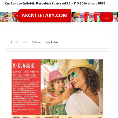
Kaufland akční leták: Pardubice Rosice od 5.5. - 11.5.2016 strana 18/18
menu
chevron_left
Strana 17
Zobrazit celý leták