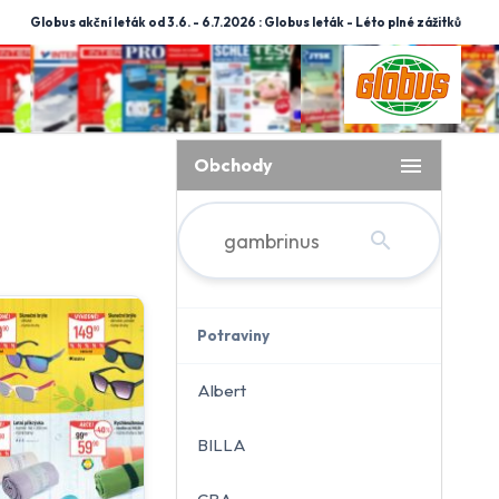
Globus akční leták od 3.6. - 6.7.2026 : Globus leták - Léto plné zážitků
menu
Obchody
search
Potraviny
Albert
BILLA