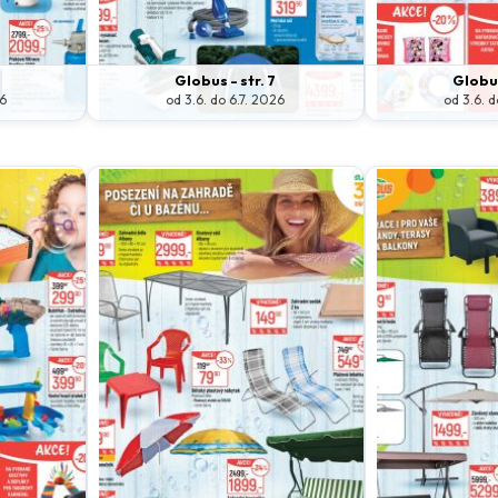
Globus - str. 7
Globus
26
od 3.6. do 6.7. 2026
od 3.6. d