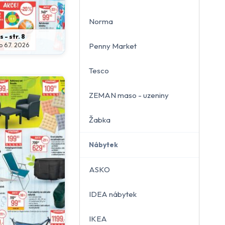
Norma
 - str. 8
o 6.7. 2026
Penny Market
Tesco
ZEMAN maso - uzeniny
Žabka
Nábytek
ASKO
IDEA nábytek
IKEA