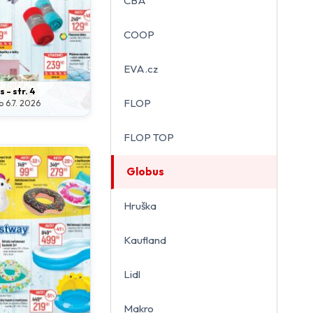
CBA
COOP
EVA.cz
 - str. 4
FLOP
o 6.7. 2026
FLOP TOP
Globus
Hruška
Kaufland
Lidl
Makro