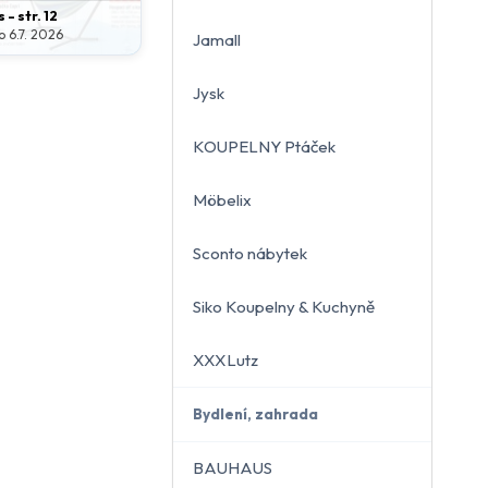
- str. 12
o 6.7. 2026
Jamall
Jysk
KOUPELNY Ptáček
Möbelix
Sconto nábytek
Siko Koupelny & Kuchyně
XXXLutz
Bydlení, zahrada
BAUHAUS