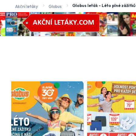
Globus leták - Léto plné zážitků
Akční letáky
Globus