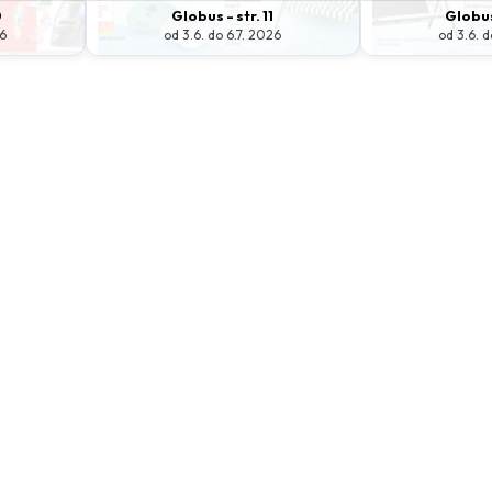
0
Globus - str. 11
Globus 
26
od 3.6. do 6.7. 2026
od 3.6. d