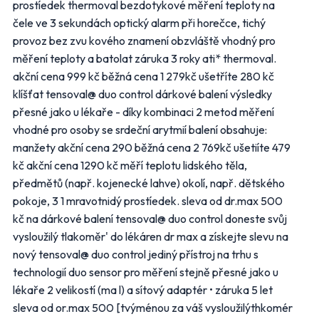
prostíedek thermoval bezdotykové měření teploty na
čele ve 3 sekundách optický alarm při horečce, tichý
Přihlásit k odběru
provoz bez zvu kového znamení obzvláště vhodný pro
měření teploty a batolat záruka 3 roky ati* thermoval.
akční cena 999 kč běžná cena 1 279kč ušetříte 280 kč
klíšťat tensoval@ duo control dárkové balení výsledky
přesné jako u lékaře - díky kombinaci 2 metod měření
vhodné pro osoby se srdeční arytmií balení obsahuje:
manžety akční cena 290 běžná cena 2 769kč ušetiíte 479
kč akční cena 1290 kč měří teplotu lidského těla,
předmětů (např. kojenecké lahve) okolí, např. dětského
pokoje, 3 1 mravotnidý prostíedek. sleva od dr.max 500
kč na dárkové balení tensoval@ duo control doneste svůj
vysloužilý tlakoměr' do lékáren dr max a získejte slevu na
nový tensoval@ duo control jediný přístroj na trhu s
technologií duo sensor pro měření stejně přesné jako u
lékaře 2 velikostí (ma l) a sítový adaptér • záruka 5 let
sleva od or.max 500 [tvýménou za váš vysloužilýthkomér