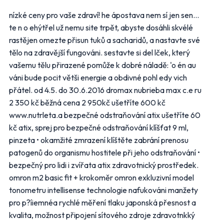
CBA
COOP
nízké ceny pro vaše zdraví! he ápostava nem sí jen sen...
te n o ehýtřel už nemu site trpět, abyste dosáhli skvélé
FLOP
Globus
rastějen omezte přisun tuků a sacharidů, a nastavte své
tělo na zdravější fungováni. sestavte si del lček, který
Kaufland
Lidl
vašemu tělu přirazené pomůže k dobré náladě: 'o én au
váni bude pocit větši energie a obdivné pohl edy vich
Makro
Norma
přátel. od 4.5. do 30.6.2016 dromax nubrieba max c.e ru
2 350 kč běžná cena 2 950kč ušetříte 600 kč
Penny Market
Tesco
www.nutrleta.a bezpečné odstraňování atix ušetříte 60
Další obchody podle kategorií
kč atix, sprej pro bezpečné odstraňování klíšťat 9 ml,
pinzeta • okamžité zmrazení klíštěte zabrání prenosu
Bydlení, zahrada
Drogerie, kosmetika
patogenů do organismu hostitele při jeho odstraňování •
Elektro
Nábytek
bezpečný pro lidi i zvířata atix zdravotnický prostředek.
Oblečení
Obuv
omron m2 basic fit + krokoměr omron exkluzivní model
Sport
Pro děti, hračky
tonometru intellisense technologie nafukováni manžety
Lékárny
Auto moto
pro p?íiemnéa rychlé měření tlaku japonská přesnost a
Ostatní supermarkety
kvalita, možnost připojení sítového zdroje zdravotnkký