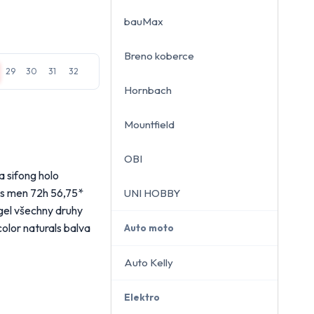
bauMax
Breno koberce
close
29
30
31
32
Hornbach
Mountfield
OBI
ra sifong holo
tis men 72h 56,75*
UNI HOBBY
 gel všechny druhy
olor naturals balva
Auto moto
Auto Kelly
Elektro