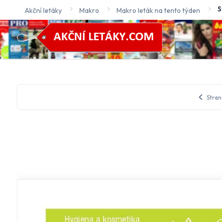
S
Akční letáky
Makro
Makro leták na tento týden
chevron_left
Stran