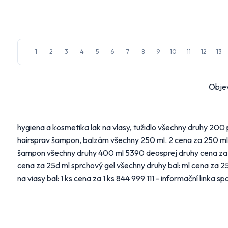
1
2
3
4
5
6
7
8
9
10
11
12
13
Na
mail_outline
Vyberte
Objev
Hlavní
Alb
hygiena a kosmetika lak na vlasy, tužidlo všechny druhy 200 při 
hairsprav šampon, balzám všechny 250 ml. 2 cena za 250 ml, 
FL
šampon všechny druhy 400 ml 5390 deosprej druhy cena za 150 
cena za 25d ml sprchový gel všechny druhy bal: ml cena za 2
Ma
na viasy bal: 1 ks cena za 1 ks 844 999 111 - informační linka s
Další 
Bydle
Náby