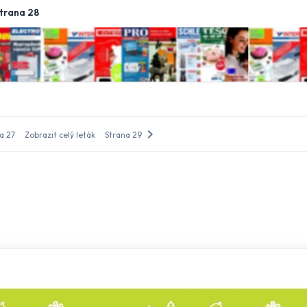
trana 28
chevron_right
a 27
Zobrazit celý leták
Strana 29