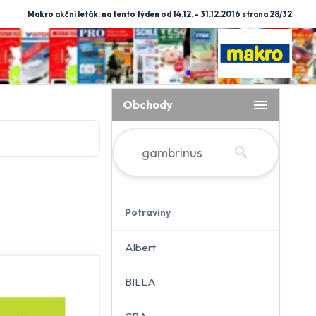
Makro akční leták: na tento týden od 14.12. - 31.12.2016 strana 28/32
menu
Obchody
search
Potraviny
Albert
BILLA