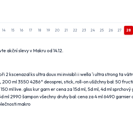
14
15
16
17
18
19
20
21
22
23
24
25
26
27
28
stavení odběru letáků
 obchody, jejichž letáky chcete dostávat do e-mailu.
te akční slevy v Makru od 14.12.
 hypermarkety a supermarkety
ert
BILLA
CBA
COOP
2 kscenazal ks ultra doux mi invisibl i i wella 'i ultra strong ta vát
200 ml 3550 4286* deosprei, stick, roll-on ušižchny bal: 50 fruc
OP
Globus
Kaufland
Lidl
ml live. gliss kur garn er cena za 15d ml, 5d ml, 4d ml sprchový
5d ml 2990 šampon všechny druhy bal: cena za 4 ml 6490 garnier c
kro
Norma
Penny Market
Tesco
polečnosti makro
obchody podle kategorií
ní, zahrada
Drogerie, kosmetika
Elektro
tek
Oblečení
Obuv