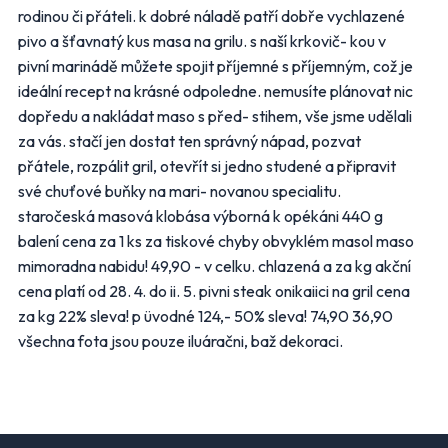
rodinou či přáteli. k dobré náladě patří dobře vychlazené
pivo a šťavnatý kus masa na grilu. s naší krkovič- kou v
Kaufland
Lidl
pivní marinádě můžete spojit příjemné s příjemným, což je
Makro
Norma
ideální recept na krásné odpoledne. nemusíte plánovat nic
dopředu a nakládat maso s před- stihem, vše jsme udělali
Penny Market
Tesco
za vás. stačí jen dostat ten správný nápad, pozvat
přátele, rozpálit gril, otevřít si jedno studené a připravit
Další obchody podle kategorií
své chuťové buňky na mari- novanou specialitu.
staročeská masová klobása výborná k opékáni 440 g
Bydlení, zahrada
Drogerie, kosmetika
balení cena za 1 ks za tiskové chyby obvyklém masol maso
Elektro
Nábytek
mimoradna nabidu! 49,90 - v celku. chlazená a za kg akční
Oblečení
Obuv
cena platí od 28. 4. do ii. 5. pivni steak onikaiici na gril cena
Sport
Pro děti, hračky
za kg 22% sleva! p üvodné 124,- 50% sleva! 74,90 36,90
Lékárny
Auto moto
všechna fota jsou pouze iluáračni, baž dekoraci.
Ostatní supermarkety
Přihlásit k odběru