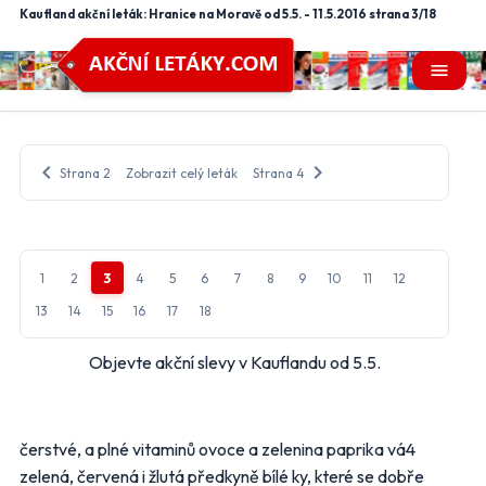
Kaufland akční leták: Hranice na Moravě od 5.5. - 11.5.2016 strana 3/18
menu
chevron_left
chevron_right
Strana 2
Zobrazit celý leták
Strana 4
close
Nastavení odběru letáků
mail_outline
1
2
3
4
5
6
7
8
9
10
11
12
Vyberte obchody, jejichž letáky chcete dostávat do e-
13
14
15
16
17
18
mailu.
Objevte akční slevy v Kauflandu od 5.5.
Hlavní hypermarkety a supermarkety
Albert
BILLA
čerstvé, a plné vitaminů ovoce a zelenina paprika vá4
zelená, červená i žlutá předkyně bílé ky, které se dobře
CBA
COOP