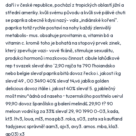
daří i v české republice, pochází z tropických oblastí jižní a
střední ameriky. kvůli svému původu a kvůli své pálivé chuti
FLOP
Globus
se paprika obecně kdysi nazý- vala „indiánské koření".
paprika totiž rychle postaví na nohy každý zlenivělý
Kaufland
Lidl
metabolis- mus. obsahuje provitamin a, vitamin b6 a
Makro
Norma
vitamin c. kromě toho je bohatá na stopový prvek zinek,
který zpevňuje vazi- vové tkáně, stimuluje sexualitu,
Penny Market
Tesco
produkci hormonů i mozkovou činnost. cibule lahůdkové
rep t svazek sleva! dno '2,90 rajča ta 790 ľhoiandsko
Další obchody podle kategorií
nebo belgie sleva! paprika bitá dovoz řecko i. jakost i kg
sleva! 49 , 00 3490 40% sleva! t4,vö jablka golden
Bydlení, zahrada
Drogerie, kosmetika
delicious dovoz itálie i. jakost 40% sleva! 5. g jablečný
Elektro
Nábytek
mošt minu*ádná od naseho • tuzernskóho postitelo uei•ul
Oblečení
Obuv
99,90 dovoz španôlsko g balení melind& 29,90 t? 90
Sport
Pro děti, hračky
meloun vodní kg za 33% sleva! 29, 90 1990 0-03, kada,
Lékárny
Auto moto
kt3. ltv3, loua, ml3, moa pb3. roka, s03, zata xa kaufland
Ostatní supermarkety
tadyjseuc správně! aam3, ajv3, avy3. amos. mba, kla3.
ap03) x3