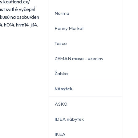
w.kaufland.cx/
t svitl é vyčepnĺ
Norma
0 kusů na osobu/den
 h014. hrm14, ji14.
Penny Market
Tesco
ZEMAN maso - uzeniny
Žabka
Nábytek
ASKO
IDEA nábytek
IKEA