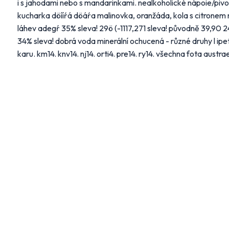
i s jahodami nebo s mandarinkami. nealkoholické nápoie/pivo
kucharka döííŕá döáŕa malinovka, oranžáda, kola s citronem n
láhev adegŕ 35% sleva! 29ö (-1117,271 sleva! původně 39,90 
34% sleva! dobrá voda minerální ochucená - různé druhy l ipet1á
karu. km14. knv14. nj14. orti4. pre14. ry14. všechna fota austrae