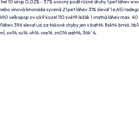
 hel 10 sirup 0,02% - 37% ovocný podíl různé druhy 1 pet láhev ww
ebo vínová limonáda sycená 21 pet láhev 31% sleva! 1 e,45) radegas
2490 velkopop ov ick9 kozel 110 svét9 ležák 1 vratná láhev max. 4
hev 396 sleva! i,iö za tiskové chyby jen v baht4. 8skt4. brni6. hb14.
nĺ, svi14, su14. uh14. vse14. zn014 aaht4, 36k' 4,