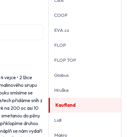
CBA
COOP
EVA.cz
FLOP
FLOP TOP
Globus
 vejce • 2 lžice
c malinového sirupu
Hruška
mouku smísíme se
stech přidáme sníh z
Kaufland
é na 200 oc asi 10
e smetanou do pěny
Lidl
 přiklopíme druhou
 náplň se nám vydaří
Makro