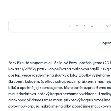
1
2
3
4
5
6
Objevt
řezy říznuté sirupem m a.l..ôeľo-vó řezy . potřebujeme (20 k
kakaa • 1/2 lžičky prášku do pečiva na malinovou náplň: • 1 k
postup: vejce rozdělíme na žloutky a bílky. žloutky vyšlehám
škrobem, kakaem, špetkou soli a pečicím práškem. směs nej
bllků a opatrně jej zapracujeme. těsto poté rozprostřeme na
minut dozlatova. hotový korpus necháme vychladnout.malin
a nakonec přidáme i směs malin. piškotový korpus rozdělíme
polovinou korpusu. nakrájíme na dilky, poprášíme moučkovým