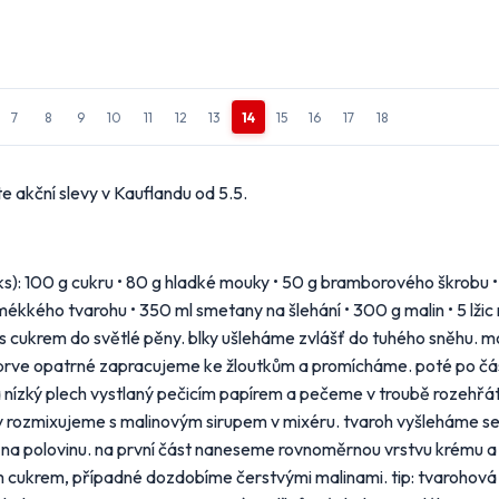
7
8
9
10
11
12
13
14
15
16
17
18
e akční slevy v Kauflandu od 5.5.
s): 100 g cukru • 80 g hladké mouky • 50 g bramborového škrobu • 4
g mékkého tvarohu • 350 ml smetany na šlehání • 300 g malin • 5 lži
e s cukrem do světlé pěny. blky ušleháme zvlášť do tuhého sněhu. 
prve opatrné zapracujeme ke žloutkům a promícháme. poté po čá
 nízký plech vystlaný pečicím papírem a pečeme v troubě rozehřát
y rozmixujeme s malinovým sirupem v mixéru. tvaroh vyšleháme s
 na polovinu. na první část naneseme rovnoměrnou vrstvu krému a
 cukrem, případné dozdobíme čerstvými malinami. tip: tvarohová