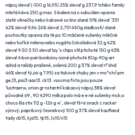
nápoj sleva! (-100 g 16,95) 25% sleva! g 237,9 tchibo family
FLOP
Globus
mletá káva 250 g max. 5 baleni na o sobu/den opavia
zlaté věnečky nebo kakawé so lino slané 5t% sleva! '331
Kaufland
Lidl
42% sleva! tí,9ö 26% sleva! 2,751 450g sladkosti/ slané
Makro
Norma
pochoutky opavia zla té po 10 máčené sušenky mléčné
nebo hořké milena nebo nugáta čokoládová 32 g 42%
Penny Market
Tesco
sleva! 9.50 5 50 sleva! lay 's chips stil ptichutë 150 g 43%
sleva! 4 bon pari bonbóny nizné phchutö 80g-90g arr
Další obchody podle kategorií
ashid a rašidy pražené, solená 200 g 37% sleva! rľ'shid
46% sleva! tý,öö g 7.95) za tiskové chyby jen v mo*stvĺ pm
Bydlení, zahrada
Drogerie, kosmetika
ge,13, pisi3 aas13. ck13. vsocma fota jsou pouze
Elektro
Nábytek
'lustraerw, orion gr nstantnĺ kakaový nápoj 38% sleva!
Oblečení
Obuv
původně 69 , 90 4290 milka polo má e e né sušenky mck;o
Sport
Pro děti, hračky
choco lila stix 112 g -126 g w', sleva! tš>ö snack c racker
Lékárny
Auto moto
sýrový, paprikový česnekový 100 g 37% sleva! kaufland
Ostatní supermarkety
tady cb15, kja15, tp15, (x15/x15
Přihlásit k odběru