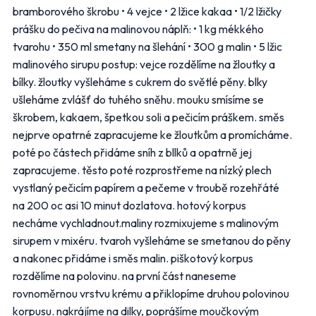
bramborového škrobu • 4 vejce • 2 lžice kakaa • 1/2 lžičky
Vyberte obchody, jejichž letáky chcete dostávat do e-
prášku do pečiva na malinovou náplň: • 1 kg mékkého
mailu.
tvarohu • 350 ml smetany na šlehání • 300 g malin • 5 lžic
Hlavní hypermarkety a supermarkety
malinového sirupu postup: vejce rozdělíme na žloutky a
bílky. žloutky vyšleháme s cukrem do světlé pěny. blky
Albert
BILLA
ušleháme zvlášť do tuhého sněhu. mouku smísíme se
škrobem, kakaem, špetkou soli a pečicím práškem. směs
CBA
COOP
nejprve opatrné zapracujeme ke žloutkům a promícháme.
poté po částech přidáme sníh z bllků a opatrně jej
FLOP
Globus
zapracujeme. těsto poté rozprostřeme na nízký plech
vystlaný pečicím papírem a pečeme v troubě rozehřáté
Kaufland
Lidl
na 200 oc asi 10 minut dozlatova. hotový korpus
necháme vychladnout.maliny rozmixujeme s malinovým
Makro
Norma
sirupem v mixéru. tvaroh vyšleháme se smetanou do pěny
a nakonec přidáme i směs malin. piškotový korpus
Penny Market
Tesco
rozdělíme na polovinu. na první část naneseme
rovnoměrnou vrstvu krému a přiklopíme druhou polovinou
Další obchody podle kategorií
korpusu. nakrájíme na dilky, poprášíme moučkovým