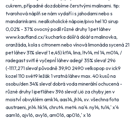
Bydlení, zahrada
Drogerie, kosmetika
cukrem, případné dozdobíme čerstvými malinami. tip:
Elektro
Nábytek
tvarohová náplň se nám vydaří i s jahodami nebo s
Oblečení
Obuv
mandarinkami. nealkoholické nápoie/pivo hel 10 sirup
Sport
Pro děti, hračky
0,02% - 37% ovocný podíl různé druhy 1 pet láhev
www.kaufland.cx/ kucharka döííŕá döáŕa malinovka,
Lékárny
Auto moto
oranžáda, kola s citronem nebo vínová limonáda sycená 21
Ostatní supermarkety
pet láhev 31% sleva! 1 e,45) kt14, lina, ltv14, ml 14, m014, /
radegast svitl é vyčepnĺ láhev adegŕ 35% sleva! 29ö
Přihlásit k odběru
(-1117,271 sleva! původně 39,90 2490 velkopop ov ick9
kozel 110 svét9 ležák 1 vratná láhev max. 40 kusů na
osobu/den 34% sleva! dobrá voda minerální ochucená -
různé druhy l ipet1áhev 396 sleva! i,iö za chyby jen v
moistvĺ obvyklém amk14, aas14, jh14, xv. všechna fota
austraeni, jn14. hk14, chrut4. met4. na'4. ny14, tu14,' x'4
aam16, ajv16, avy16, am016, ap016,' x 16