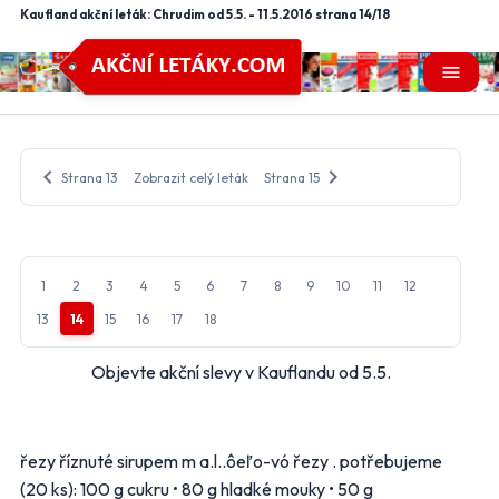
Kaufland akční leták: Chrudim od 5.5. - 11.5.2016 strana 14/18
menu
chevron_left
chevron_right
Strana 13
Zobrazit celý leták
Strana 15
1
2
3
4
5
6
7
8
9
10
11
12
13
14
15
16
17
18
Objevte akční slevy v Kauflandu od 5.5.
řezy říznuté sirupem m a.l..ôeľo-vó řezy . potřebujeme
close
Nastavení odběru letáků
mail_outline
(20 ks): 100 g cukru • 80 g hladké mouky • 50 g