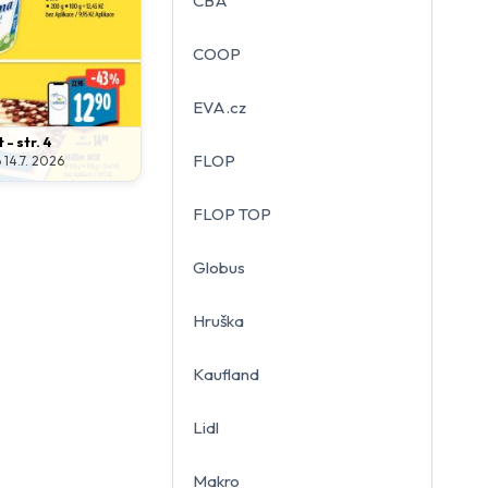
CBA
COOP
EVA.cz
 - str. 4
FLOP
o 14.7. 2026
FLOP TOP
Globus
Hruška
Kaufland
Lidl
Makro