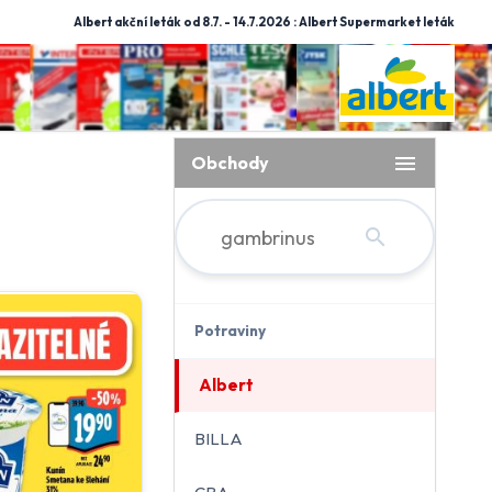
Albert akční leták od 8.7. - 14.7.2026 : Albert Supermarket leták
menu
Obchody
search
Potraviny
Albert
BILLA